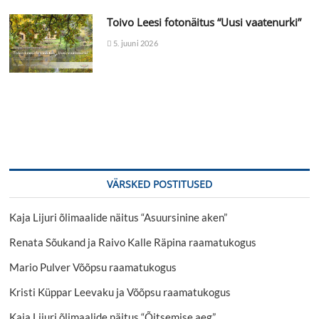
Toivo Leesi fotonäitus “Uusi vaatenurki”
5. juuni 2026
VÄRSKED POSTITUSED
Kaja Lijuri õlimaalide näitus “Asuursinine aken”
Renata Sõukand ja Raivo Kalle Räpina raamatukogus
Mario Pulver Võõpsu raamatukogus
Kristi Küppar Leevaku ja Võõpsu raamatukogus
Kaja Lijuri õlimaalide näitus “Õitsemise aeg”