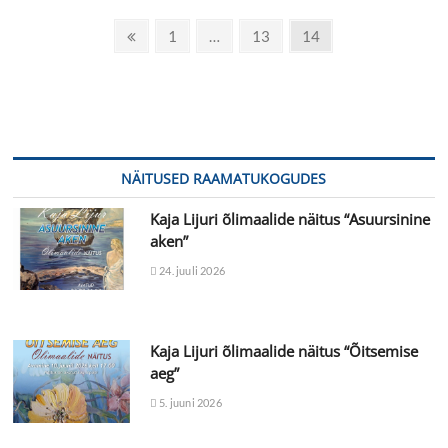
1
…
13
14
NÄITUSED RAAMATUKOGUDES
Kaja Lijuri õlimaalide näitus “Asuursinine
aken”
24. juuli 2026
Kaja Lijuri õlimaalide näitus “Õitsemise
aeg”
5. juuni 2026