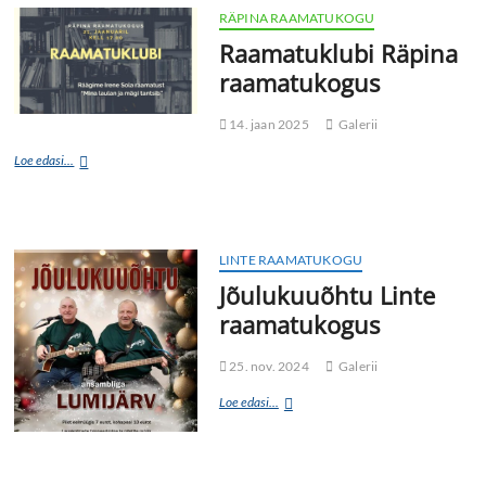
RÄPINA RAAMATUKOGU
Raamatuklubi Räpina
raamatukogus
14. jaan 2025
Galerii
Loe edasi...
LINTE RAAMATUKOGU
Jõulukuuõhtu Linte
raamatukogus
25. nov. 2024
Galerii
Loe edasi...