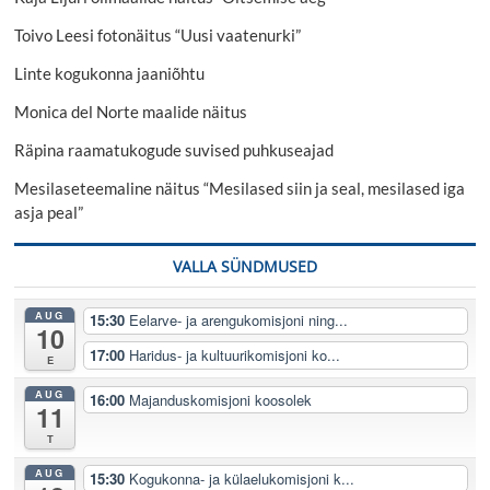
Toivo Leesi fotonäitus “Uusi vaatenurki”
Linte kogukonna jaaniõhtu
Monica del Norte maalide näitus
Räpina raamatukogude suvised puhkuseajad
Mesilaseteemaline näitus “Mesilased siin ja seal, mesilased iga
asja peal”
VALLA SÜNDMUSED
AUG
15:30
Eelarve- ja arengukomisjoni ning...
10
17:00
Haridus- ja kultuurikomisjoni ko...
E
AUG
16:00
Majanduskomisjoni koosolek
11
T
AUG
15:30
Kogukonna- ja külaelukomisjoni k...