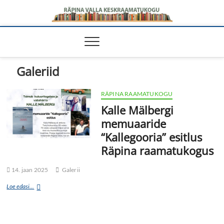
Räpina valla
RÄPINA VALLA KESKRAAMATUKOGU
Keskraamatukogu
Galeriid
RÄPINA RAAMATUKOGU
Kalle Mälbergi
memuaaride
“Kallegooria” esitlus
Räpina raamatukogus
14. jaan 2025
Galerii
Loe edasi...